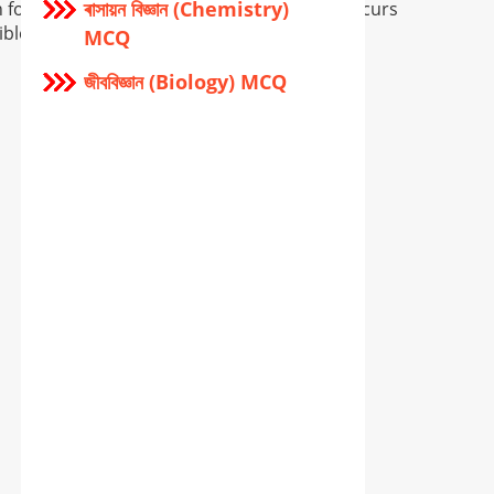
ৰাসায়ন বিজ্ঞান (Chemistry)
for providing wrong info, and if so error occurs
ible.
MCQ
জীববিজ্ঞান (Biology) MCQ