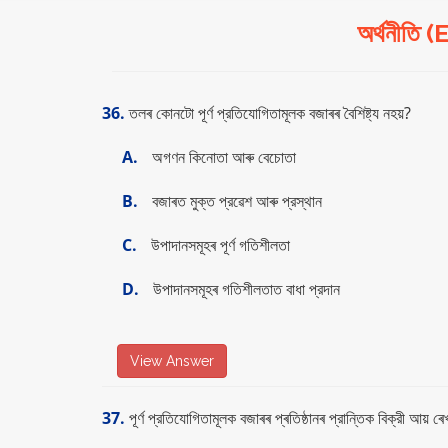
অর্থনীত
36.
তলৰ কোনটো পূর্ণ প্রতিযােগিতামূলক বজাৰৰ বৈশিষ্ট্য নহয়?
A.
অগণন কিনােতা আৰু বেচোতা
B.
বজাৰত মুক্ত প্রৱেশ আৰু প্রস্থান
C.
উপাদানসমূহৰ পূর্ণ গতিশীলতা
D.
উপাদানসমূহৰ গতিশীলতাত বাধা প্রদান
View Answer
37.
পূর্ণ প্রতিযােগিতামূলক বজাৰৰ প্ৰতিষ্ঠানৰ প্রান্তিক বিক্রী আয় ৰে