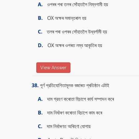
A.
ওপৰৰ পৰা তলৰ সোঁহাতলৈ নিম্নগামী হয়
B.
OX অক্ষৰ সমান্তৰাল হয়
C.
তলৰ পৰা ওপৰৰ সোঁহাতলৈ উধ্বর্গামী হয়
D.
OX অক্ষৰ ওপৰত লম্ব আকৃতিৰ হয়
View Answer
38.
পূর্ণ প্রতিযােগিতামূলক বজাৰত প্ৰতিষ্ঠান এটাই
A.
দাম গ্রহণ কৰােতা হিচাপে কার্য সম্পাদন কৰে
B.
দাম নির্ধাৰণ কৰােতা হিচাপে কাম কৰে
C.
দাম নির্ধাৰণত অৰিহণা যােগায়