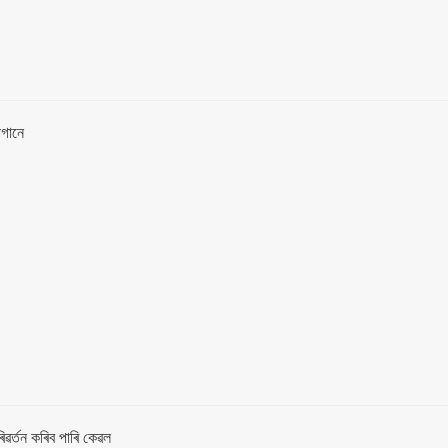
েগানে
ৰিৱৰ্তন কৰিব পাৰি কেৱল