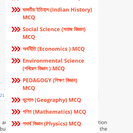
ভাৰতীয় ইতিহাস (Indian History)
MCQ
Social Science (সমাজ বিজ্ঞান)
MCQ
অর্থনীতি (Economics ) MCQ
Environmental Science
(পৰিৱেশ বিজ্ঞান ) MCQ
PEDAGOGY (শিক্ষণ বিজ্ঞান)
MCQ
21
22
23
24
25
26
27
28
ভূগোল (Geography) MCQ
গণিত (Mathematics) MCQ
n and is provided only for general information
পদার্থ বিজ্ঞান (Physics) MCQ
but in certain case there may occur error in the