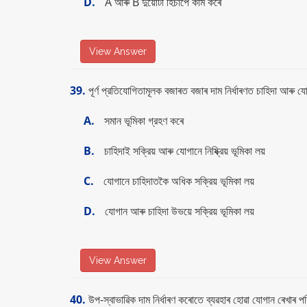
D.
A আৰু B দুয়ােটা হিচাপে কাম কৰে
View Answer
39.
পূর্ণ প্রতিযােগিতামূলক বজাৰত বজাৰ দাম নির্ধাৰণত চাহিদা আৰু যা
A.
সমান ভূমিকা গ্রহণ কৰে
B.
চাহিদাই সক্রিয় আৰু যােগানে নিষ্ক্রিয় ভূমিকা লয়
C.
যােগানে চাহিদাতকৈ অধিক সক্রিয় ভূমিকা লয়
D.
যােগান আৰু চাহিদা উভয়ে সক্রিয় ভূমিকা লয়
View Answer
40.
উপ-স্বাভাৱিক দাম নিৰ্ধাৰণ কৰােতে ব্যৱহাৰ হােৱা যােগান ৰেখাৰ প