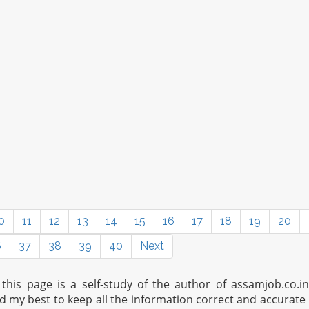
0
11
12
13
14
15
16
17
18
19
20
6
37
38
39
40
Next
his page is a self-study of the author of assamjob.co.i
ed my best to keep all the information correct and accurate 