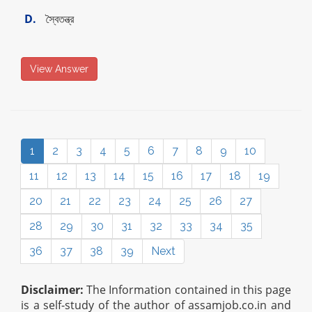
D.
স্বৈতন্ত্র
View Answer
1
2
3
4
5
6
7
8
9
10
11
12
13
14
15
16
17
18
19
20
21
22
23
24
25
26
27
28
29
30
31
32
33
34
35
36
37
38
39
Next
Disclaimer:
The Information contained in this page
is a self-study of the author of assamjob.co.in and