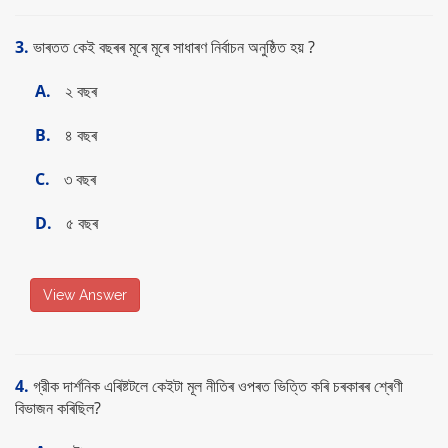
3.
ভাৰতত কেই বছৰৰ মূৰে মূৰে সাধাৰণ নির্বাচন অনুষ্ঠিত হয় ?
A.
২ বছৰ
B.
৪ বছৰ
C.
৩ বছৰ
D.
৫ বছৰ
View Answer
4.
গ্রীক দার্শনিক এৰিষ্টটলে কেইটা মূল নীতিৰ ওপৰত ভিত্তি কৰি চৰকাৰৰ শ্ৰেণী
বিভাজন কৰিছিল?