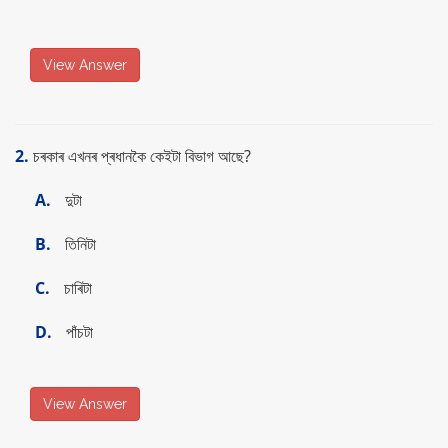
View Answer
2.
চৰকাৰ এখনৰ প্ৰধানকৈ কেইটা বিভাগ আছে?
A.
দুটা
B.
তিনিটা
C.
চাৰিটা
D.
পাঁচটা
View Answer