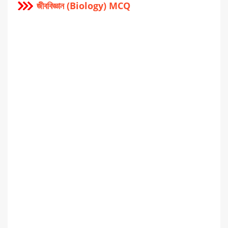
জীববিজ্ঞান (Biology) MCQ