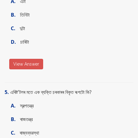
A.
এটা
B.
তিনিটা
C.
দুটা
D.
চাৰিটা
View Answer
5.
এৰিষ্ট'টলৰ মতে এক ব্যক্তি চৰকাৰৰ বিকৃত ৰূপটো কি?
A.
স্বল্পতন্ত্র
B.
ৰাজতন্ত্র
C.
ৰাজ্যব্যৱস্থা