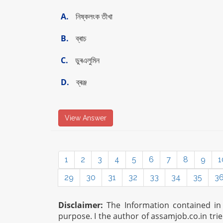
A.
নিষ্কলংক তীখা
B.
ব্ৰাচ
C.
ডুৰএলুমিন
D.
ব্ৰঞ্জ
View Answer
1
2
3
4
5
6
7
8
9
1
29
30
31
32
33
34
35
3
Disclaimer:
The Information contained in t
purpose. I the author of assamjob.co.in tri