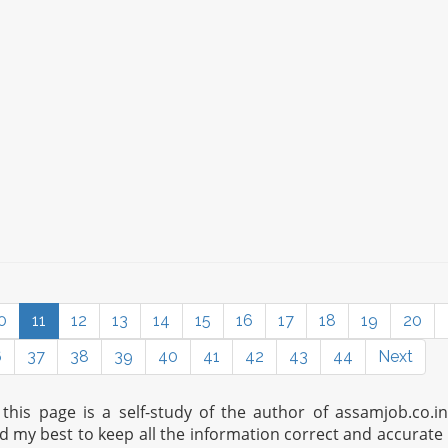
0
11
12
13
14
15
16
17
18
19
20
6
37
38
39
40
41
42
43
44
Next
his page is a self-study of the author of assamjob.co.i
ed my best to keep all the information correct and accurate 