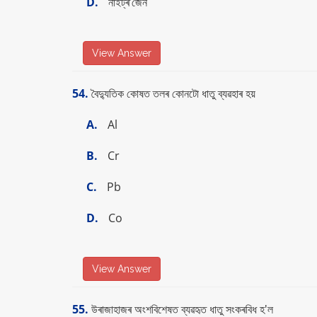
D.
নাইট্ৰ’জেন
View Answer
54.
বৈদ্যুতিক কোষত তলৰ কোনটো ধাতু ব্যৱহাৰ হয়
A.
Al
B.
Cr
C.
Pb
D.
Co
View Answer
55.
উৰাজাহাজৰ অংশবিশেষত ব্যৱহৃত ধাতু সংকৰবিধ হ'ল