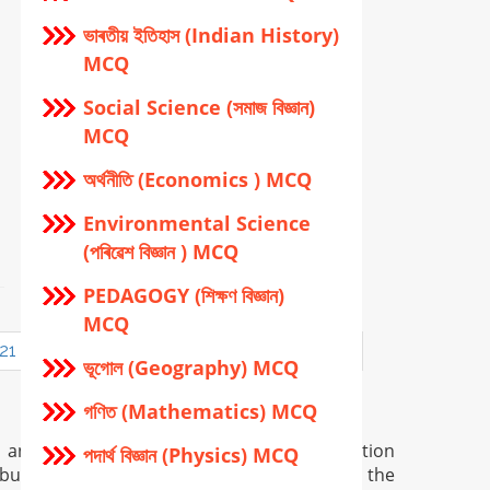
ভাৰতীয় ইতিহাস (Indian History)
MCQ
Social Science (সমাজ বিজ্ঞান)
MCQ
অর্থনীতি (Economics ) MCQ
Environmental Science
(পৰিৱেশ বিজ্ঞান ) MCQ
PEDAGOGY (শিক্ষণ বিজ্ঞান)
MCQ
21
22
23
24
25
26
27
28
ভূগোল (Geography) MCQ
গণিত (Mathematics) MCQ
n and is provided only for general information
পদার্থ বিজ্ঞান (Physics) MCQ
but in certain case there may occur error in the