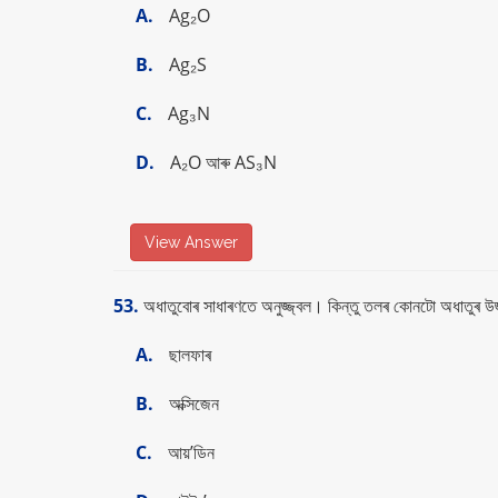
A.
Ag₂O
B.
Ag₂S
C.
Ag₃N
D.
A₂O আৰু AS₃N
View Answer
53.
অধাতুবোৰ সাধাৰণতে অনুজ্জ্বল। কিন্তু তলৰ কোনটো অধাতুৰ উজ্
A.
ছালফাৰ
B.
অক্সিজেন
C.
আয়’ডিন