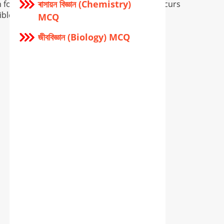
ৰাসায়ন বিজ্ঞান (Chemistry)
for providing wrong info, and if so error occurs
ible.
MCQ
জীববিজ্ঞান (Biology) MCQ