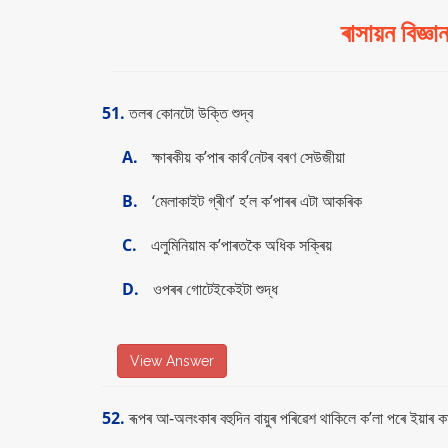
ৰাসায়ন বি
51.
তলৰ কোনটো উক্তি শুদ্ব
A.
ক্ষাৰকীয় ক’পাৰ কাৰ্ব’নেটৰ বৰণ সেউজীয়া
B.
‘মেলাকাইট গ্ৰীণ’ হ’ল ক’পাৰৰ এটা আকৰিক
C.
এলুমিনিয়াম ক’পাৰতকৈ অধিক সক্ৰিয়
D.
ওপৰৰ গোটেইকেইটা শুদ্ধ
View Answer
52.
ৰূপৰ আ-অলংকাৰ বহুদিন বায়ুৰ পৰিৱেশ থাকিলে ক’লা পৰে ইয়াৰ ক