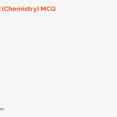
জ্ঞান (Chemistry) MCQ
াৰণ