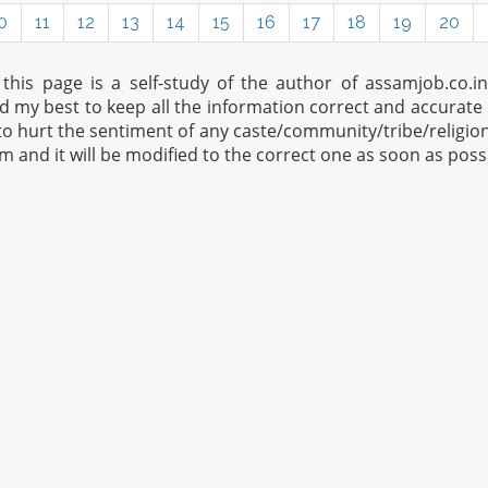
0
11
12
13
14
15
16
17
18
19
20
his page is a self-study of the author of assamjob.co.i
ed my best to keep all the information correct and accurate 
to hurt the sentiment of any caste/community/tribe/religion 
om
and it will be modified to the correct one as soon as poss