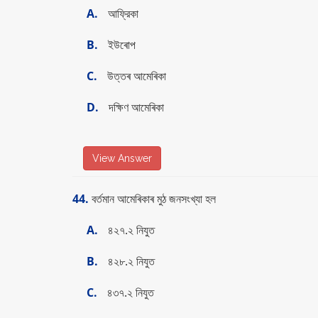
A.
আফ্রিকা
B.
ইউৰােপ
C.
উত্তৰ আমেৰিকা
D.
দক্ষিণ আমেৰিকা
View Answer
44.
বর্তমান আমেৰিকাৰ মুঠ জনসংখ্যা হল
A.
৪২৭.২ নিযুত
B.
৪২৮.২ নিযুত
C.
৪৩৭.২ নিযুত