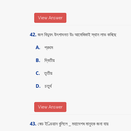
View Answer
42.
জল বিদ্যুৎ উৎপাদনত উঃ আমেৰিকাই স্থান লাভ কৰিছে
A.
প্রথম
B.
দ্বিতীয়
C.
তৃতীয়
D.
চতুর্থ
View Answer
43.
ৰেড ইণ্ডিয়ান বুলিলে _ মহাদেশৰ মানুহক জনা যায়