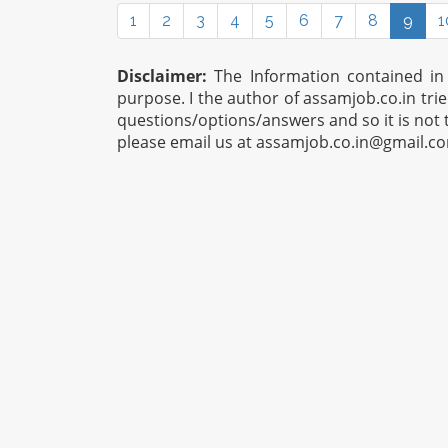
1
2
3
4
5
6
7
8
9
1
Disclaimer:
The Information contained in t
purpose. I the author of assamjob.co.in tri
questions/options/answers and so it is not 
please email us at
assamjob.co.in@gmail.c