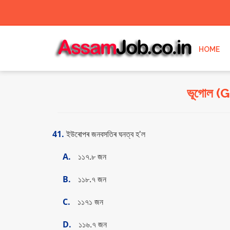
HOME
ভূগোল 
41.
ইউৰােপৰ জনবসতিৰ ঘনত্ব হ'ল
A.
১১৭.৮ জন
B.
১১৮.৭ জন
C.
১১৭১ জন
D.
১১৬.৭ জন