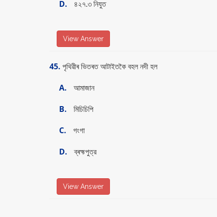
D.
৪২৭.৩ নিযুত
View Answer
45.
পৃথিৱীৰ ভিতৰত আটাইতকৈ বহল নদী হল
A.
আমাজান
B.
মিচিচিপি
C.
গংগা
D.
ব্ৰহ্মপুত্র
View Answer