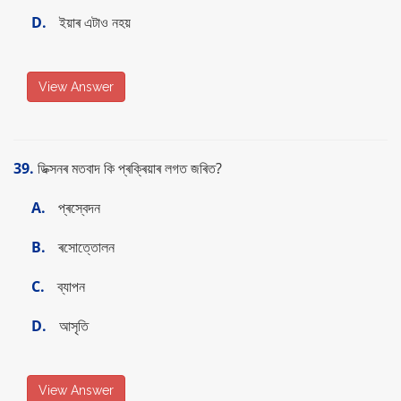
D.
ইয়াৰ এটাও নহয়
View Answer
39.
ডিক্সনৰ মতবাদ কি প্ৰক্ৰিয়াৰ লগত জৰিত?
A.
প্ৰস্বেদন
B.
ৰসোত্তোলন
C.
ব্যাপন
D.
আসৃতি
View Answer