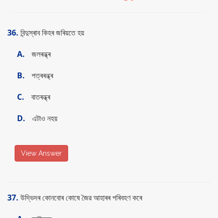
36.
বিন্দুস্ৰাব কিহৰ জৰিয়তে হয়
A.
জলৰন্ধ্ৰ
B.
পত্ৰৰন্ধ্ৰ
C.
বাতৰন্ধ্ৰ
D.
এটাও নহয়
View Answer
37.
উদ্ভিদৰ কোনবোৰ কোষে জৈৱ আহাৰৰ পৰিবহণ কৰে