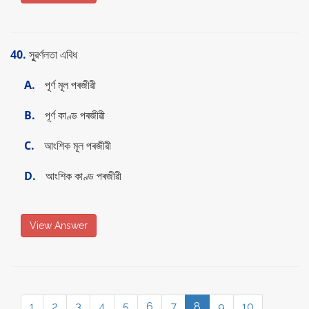
40.
সূুৱৰ্ণলতা এবিধ
A.
পূৰ্ণ মূল পৰজীৱী
B.
পূৰ্ণ কাণ্ড পৰজীৱী
C.
আংশিক মূল পৰজীৱী
D.
আংশিক কাণ্ড পৰজীৱী
View Answer
1
2
3
4
5
6
7
8
9
10