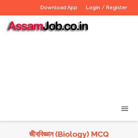
Download App
Login / Register
Toggl
navig
জীববিজ্ঞান (Biology) MCQ