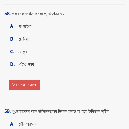
58.
তলৰ কোনটোত অচলৰেণু উৎপন্ন হয়
A.
দুপৰটেঙা
B.
ঢেকীয়া
C.
ভেকুৰ
D.
এটাও নহয়
View Answer
59.
পুংজননকোষ আৰু স্ত্ৰীজননকোষ মিলনৰ ফলত অপত্য উদ্ভিদৰ সৃষ্টিক
A.
যৌন প্রজনন