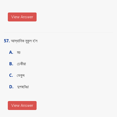
View Answer
57.
আস্থানিক মুকুল হ’ল
A.
মচ
B.
ঢেকীয়া
C.
ভেকুৰ
D.
দুপৰটেঙা
View Answer