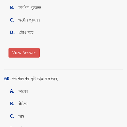
B.
আংগিক প্রজনন
C.
অযৌন প্রজনন
D.
এটাও নহয়
View Answer
60.
গৰ্ভাশয়ৰ পৰা সৃষ্টি হোৱা ফল হৈছে
A.
আপেল
B.
ঔটেঙা
C.
আম