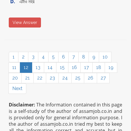
D.
এটাও নহয়
View Answer
1
2
3
4
5
6
7
8
9
10
11
12
13
14
15
16
17
18
19
20
21
22
23
24
25
26
27
Next
Disclaimer:
The Information contained in this page
is a self-study of the author of assamjob.co.in and
is provided only for general information purpose. I
the author of assamjob.co.in tried my best to keep
all the information correct and accurate but in