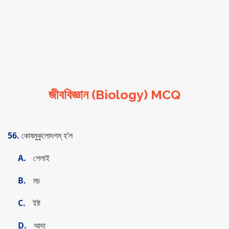
জীববিজ্ঞান (Biology) MCQ
56.
কোষমুকুলোদগম্‌ হ’ল
A.
শেলাই
B.
মচ
C.
ইষ্ট
D.
আদা