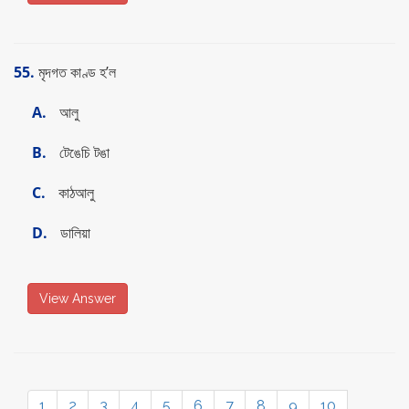
55.
মৃদগত কাণ্ড হ’ল
A.
আলু
B.
টেঙেচি টঙা
C.
কাঠআলু
D.
ডালিয়া
View Answer
1
2
3
4
5
6
7
8
9
10