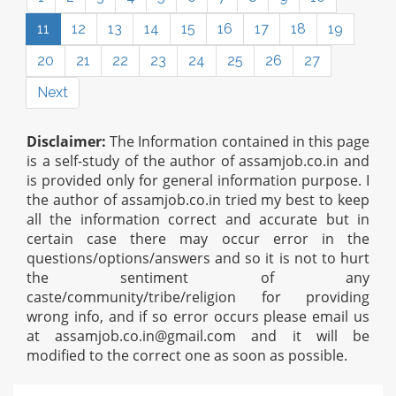
11
12
13
14
15
16
17
18
19
20
21
22
23
24
25
26
27
Next
Disclaimer:
The Information contained in this page
is a self-study of the author of assamjob.co.in and
is provided only for general information purpose. I
the author of assamjob.co.in tried my best to keep
all the information correct and accurate but in
certain case there may occur error in the
questions/options/answers and so it is not to hurt
the sentiment of any
caste/community/tribe/religion for providing
wrong info, and if so error occurs please email us
at
assamjob.co.in@gmail.com
and it will be
modified to the correct one as soon as possible.