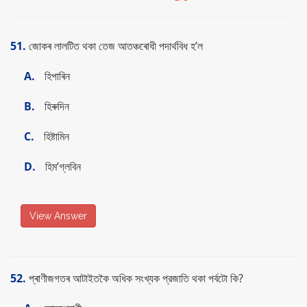
51.
জোকৰ লালটিত থকা তেজ আতঞ্চৰোধী পদাৰ্থবিধ হ’ল
A.
হিপাৰিন
B.
হিৰুদিন
C.
হিষ্টামিন
D.
হিম’গ্লবিন
View Answer
52.
প্ৰাণীজগতৰ আটাইতকৈ অধিক সংখ্যক প্রজাতি থকা পৰ্বটো কি?