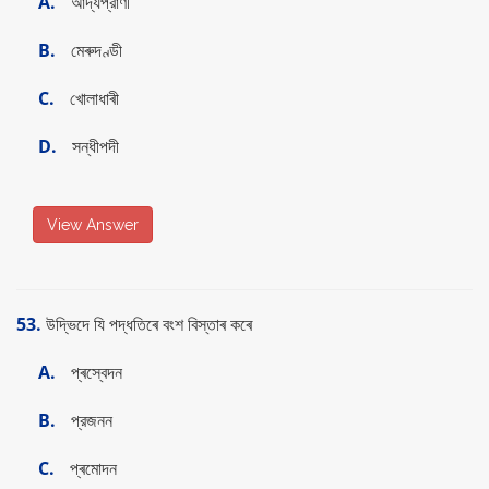
A.
আদ্যপ্রাণী
B.
মেৰুদণ্ডী
C.
খোলাধাৰী
D.
সন্ধীপদী
View Answer
53.
উদ্ভিদে যি পদ্ধতিৰে বংশ বিস্তাৰ কৰে
A.
প্ৰস্বেদন
B.
প্রজনন
C.
প্ৰমোদন