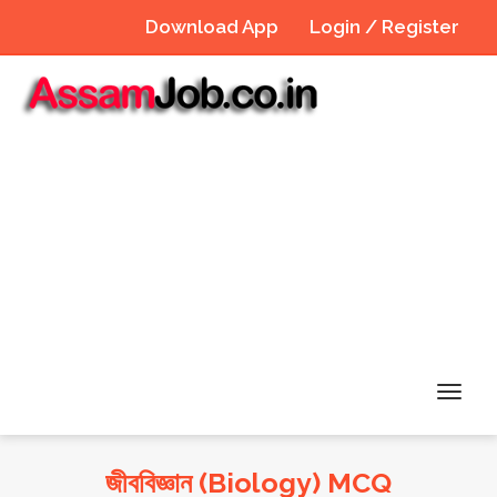
Download App
Login / Register
Toggl
navig
জীববিজ্ঞান (Biology) MCQ