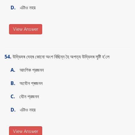
D.
এটাও নহয়
View Answer
54.
উদ্ভিদৰ দেহৰ কোনো অংশ বিছিন্ন হৈ অপত্য উদ্ভিদৰ সৃষ্টি হ'লে
A.
আংগিক প্রজনন
B.
অযৌন প্ৰজনন
C.
যৌন প্রজনন
D.
এটাও নহয়
View Answer